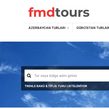
AZERBAYCAN TURLARI
GÜRCISTAN TURLA
Trenl
Bakü Turları
Tiflis Turları
Trenle Bakü & Tiflis Turu
Genc
Batu
TRENLE BAKÜ & TİFLİS TURU LİSTELENİYOR