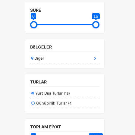
SÜRE
0
15
a
r.
BöLGELER
Diğer
TURLAR
Yurt Dışı Turlar
(18)
Günübirlik Turlar
(4)
TOPLAM FİYAT