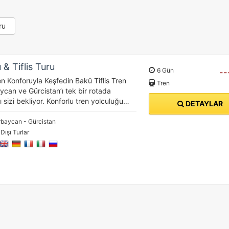
ru
 & Tiflis Turu
6 Gün
--
n Konforuyla Keşfedin Bakü Tiflis Tren
Tren
ycan ve Gürcistan’ı tek bir rotada
ı sizi bekliyor. Konforlu tren yolculuğu…
DETAYLAR
baycan - Gürcistan
 Dışı Turlar