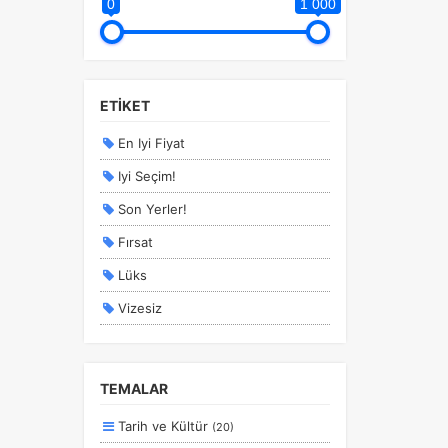
0
1 000
ETİKET
En Iyi Fiyat
Iyi Seçim!
Son Yerler!
Fırsat
Lüks
Vizesiz
Kesin Çıkışlı
Erken Rezervasyon
TEMALAR
Size Özel
Tarih ve Kültür
(20)
Planlanan