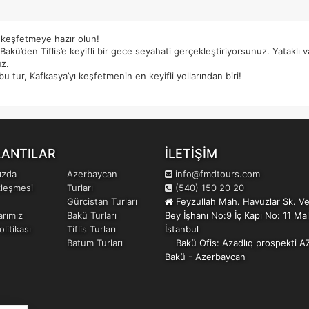
e keşfetmeye hazır olun!
akü’den Tiflis’e keyifli bir gece seyahati gerçekleştiriyorsunuz. Yataklı v
uz.
ur, Kafkasya’yı keşfetmenin en keyifli yollarından biri!
LANTILAR
İLETİŞİM
ızda
Azerbaycan
info@fmdtours.com
zleşmesi
Turları
(540) 150 20 20
Gürcistan Turları
Feyzullah Mah. Havuzlar Sk. V
arımız
Bakü Turları
Bey İşhanı No:9 İç Kapı No: 11 Ma
litikası
Tiflis Turları
İstanbul
Batum Turları
Bakü Ofis: Azadlıq prospekti A
Bakü - Azerbaycan