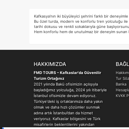
Kafkasya’nın iki büyüleyici şehrini farklı bir deneyiml
Bu özel turda, modern ve konforlu tren yolculuğu ile B
tarihi dokusu ve renkli sokaklarıyla güne başlıyorsun
Hem konforlu hem de unutulmaz bir deneyim sunan bu t
HAKKIMIZDA
BAĞ
FMD TOURS – Kafkaslar'da Güvenilir
Hakkım
Turizm Ortağınız
Tur Sö
2021 yılında Bakü ofisimizin açılışıyla
Banka
başladığımız yolculuğa, 2024 yılı itibariyle
Hesapl
İstanbul ofisimizle devam ediyoruz.
KVKK Po
Türkiye'deki iş ortaklarımıza daha yakın
olmak ve daha hızlı çözümler sunmak
adına artık İstanbul’dan da hizmet
veriyoruz. Kafkaslar bölgesini ve Türk
misafirlerin beklentilerini yakından