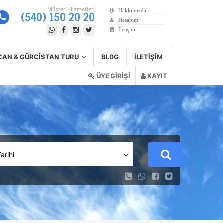
Müşteri Hizmetleri
Hakkımızda
(540) 150 20 20
Hesabım
İletişim
CAN & GÜRCISTAN TURU
BLOG
İLETIŞIM
ÜYE GİRİŞİ
KAYIT
Tarihi
Şarap Tadım ve Bağbozumu Turları