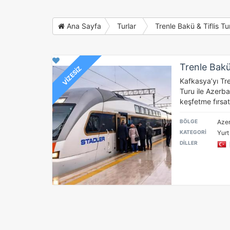
Ana Sayfa
Turlar
Trenle Bakü & Tiflis Tu
Trenle Bakü
VİZESİZ
Kafkasya’yı Tre
Turu ile Azerba
keşfetme fırsat
BÖLGE
Azer
KATEGORİ
Yurt
DİLLER