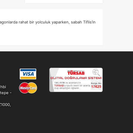
Otobüs Ile
Uçak Ile
agonlarda rahat bir yolculuk yaparken, sabah Tiflis’in
Ekstralar Dahil
ehbi
ltepe -
Z1000,